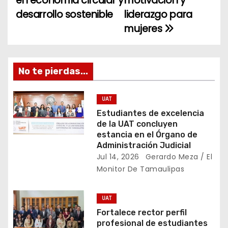
en economía circular y
motivación y
desarrollo sostenible
liderazgo para
v
mujeres
e
g
No te pierdas...
a
c
UAT
Estudiantes de excelencia
i
de la UAT concluyen
estancia en el Órgano de
ó
Administración Judicial
Jul 14, 2026
Gerardo Meza / El
n
Monitor De Tamaulipas
d
UAT
e
Fortalece rector perfil
profesional de estudiantes