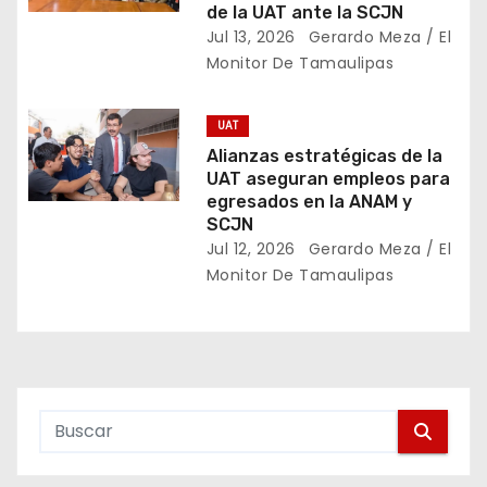
e
de la UAT ante la SCJN
Jul 13, 2026
Gerardo Meza / El
n
Monitor De Tamaulipas
t
UAT
r
Alianzas estratégicas de la
UAT aseguran empleos para
a
egresados en la ANAM y
SCJN
d
Jul 12, 2026
Gerardo Meza / El
a
Monitor De Tamaulipas
s