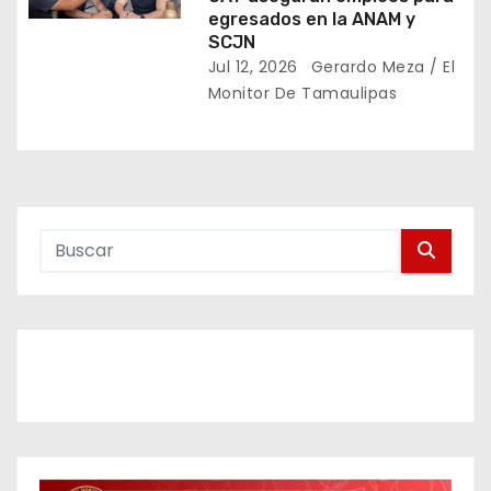
d
egresados en la ANAM y
SCJN
a
Jul 12, 2026
Gerardo Meza / El
Monitor De Tamaulipas
s