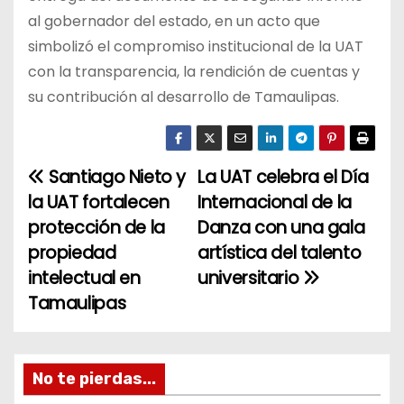
al gobernador del estado, en un acto que
simbolizó el compromiso institucional de la UAT
con la transparencia, la rendición de cuentas y
su contribución al desarrollo de Tamaulipas.
Santiago Nieto y
La UAT celebra el Día
N
la UAT fortalecen
Internacional de la
a
protección de la
Danza con una gala
propiedad
artística del talento
v
intelectual en
universitario
e
Tamaulipas
g
a
No te pierdas...