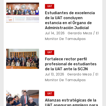
c
UAT
i
Estudiantes de excelencia
de la UAT concluyen
ó
estancia en el Órgano de
Administración Judicial
n
Jul 14, 2026
Gerardo Meza / El
Monitor De Tamaulipas
d
e
UAT
Fortalece rector perfil
e
profesional de estudiantes
de la UAT ante la SCJN
n
Jul 13, 2026
Gerardo Meza / El
t
Monitor De Tamaulipas
r
UAT
a
Alianzas estratégicas de la
UAT aseguran empleos para